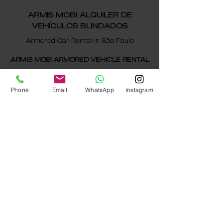
ARMIS MOBI ALQUILER DE
VEHÍCULOS BLINDADOS
Armored Car Rental in São Paulo
ARMIS MOBI ARMORED VEHICLE RENTAL
Phone
Email
WhatsApp
Instagram
Certificado de Registro e Controle
1073943
MINISTÉRIO DA DEFESA
EXÉRCITO BRASILEIRO
Fiscalização Federal