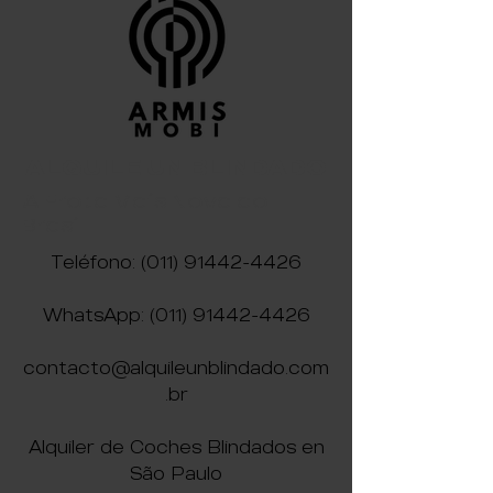
confianza y asegurarles a los
clientes que pueden comprar
con tranquilidad.
ALQUILE UN BLINDADO
A Frota Mais Nova do
Brasil
Teléfono:
(011) 91442-4426
WhatsApp:
(011) 91442-4426
contacto@alquileunblindado.com
.br
Alquiler de Coches Blindados en
São Paulo