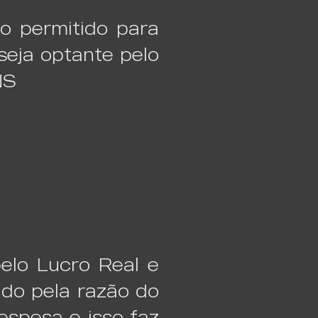
o permitido para
eja optante pelo
NS
pelo Lucro Real e
ado pela razão do
espesa e isso faz