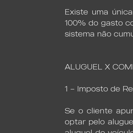
Existe uma única
100% do gasto co
sistema não cumu
ALUGUEL X COM
1 – Imposto de Re
Se o cliente apu
optar pelo alugue
aluguel do veícu