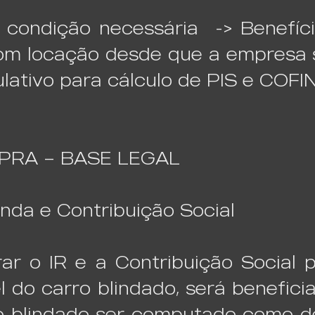
 condição necessária -> Benefíci
m locação desde que a empresa s
lativo para cálculo de PIS e COFI
PRA – BASE LEGAL
nda e Contribuição Social
rar o IR e a Contribuição Social 
l do carro blindado, será benefici
lo blindado ser computado como d