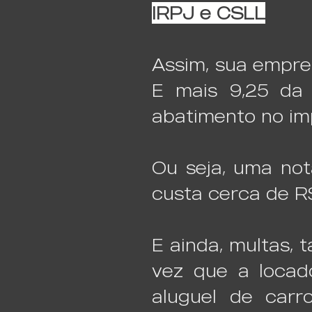
IRPJ e CSLL
Assim, sua empr
E mais 9,25 da
abatimento no im
Ou seja, uma not
custa cerca de R$
E ainda, multas, 
vez que a locad
aluguel de carr