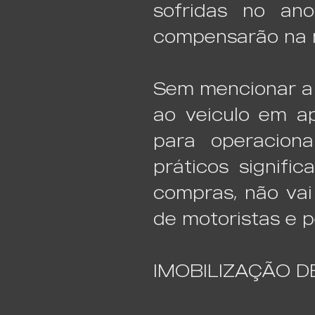
sofridas no an
compensarão na m
Sem mencionar a s
ao veiculo em a
para operacion
práticos signif
compras, não vai
de motoristas e 
IMOBILIZAÇÃO D