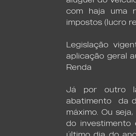
com haja uma r
impostos (lucro r
​​Legislação vig
aplicação geral 
Renda
Já por outro l
abatimento da d
máximo. Ou seja, 
do investimento 
último dia do an