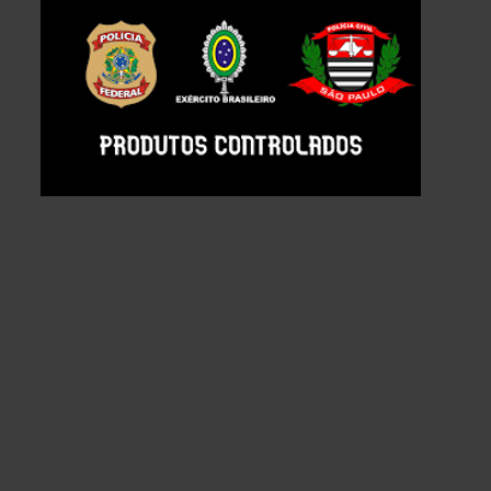
Certificado de Registro e Controle 1073943
MINISTÉRIO DA DEFESA
EXÉRCITO BRASILEIRO
Fiscalização Federal