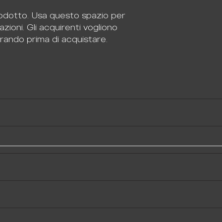
acquistare da te i
odotto. Usa questo spazio per 
zioni. Gli acquirenti vogliono 
ando prima di acquistare.