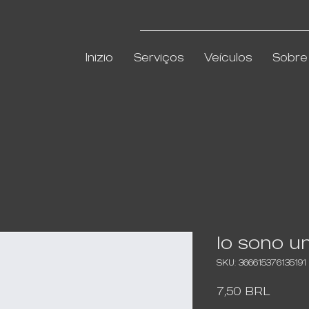
Inizio
Serviços
Veículos
Sobre
Io sono u
SKU: 366615376135191
Prezz
7,50 BRL